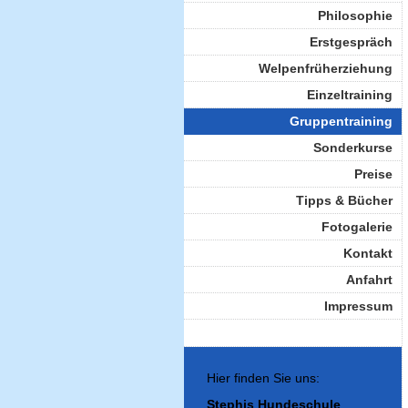
Philosophie
Erstgespräch
Welpenfrüherziehung
Einzeltraining
Gruppentraining
Sonderkurse
Preise
Tipps & Bücher
Fotogalerie
Kontakt
Anfahrt
Impressum
Hier finden Sie uns:
Stephis Hundeschule