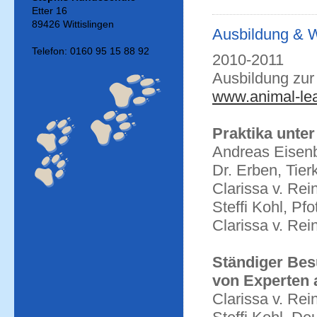
Etter 16
89426 Wittislingen
Ausbildung & W
Telefon: 0160 95 15 88 92
2010-2011
Ausbildung zur 
www.animal-le
Praktika unte
Andreas Eisenba
Dr. Erben, Tier
Clarissa v. Rei
Steffi Kohl, P
Clarissa v. Rei
Ständiger Bes
von Experten 
Clarissa v. Re