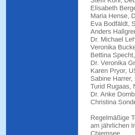
Steffi Kohl, De
Elisabeth Berge
Maria Hense, 
Eva Bodfäldt,
Anders Hallgr
Dr. Michael Le
Veronika Bucke
Bettina Specht
Dr. Veronika Gr
Karen Pryor, 
Sabine Harrer,
Turid Rugaas,
Dr. Anke Domb
Christina Son
Regelmäßige T
am jährlichen 
Chiemsee.