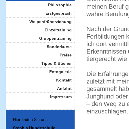
Philosophie
meinen Beruf g
wahre Berufun
Erstgespräch
Welpenfrüherziehung
Nach der Grund
Einzeltraining
Fortbildungen 
Gruppentraining
ich dort vermit
Sonderkurse
Erkenntnissen u
Preise
tiergerecht wie
Tipps & Bücher
Fotogalerie
Die Erfahrungen
Kontakt
zuletzt mit me
gesammelt habe
Anfahrt
Junghund oder S
Impressum
– den Weg zu e
einzuschlagen.
Hier finden Sie uns:
Stephis Hundeschule