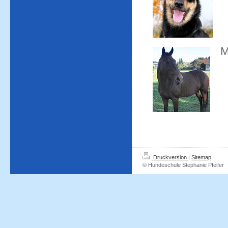
M
Druckversion
|
Sitemap
© Hundeschule Stephanie Pfeifer